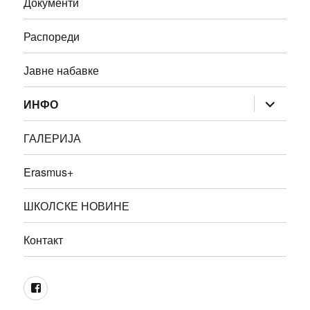
Документи
Распореди
Јавне набавке
прошири
ИНФО
изборник
дете
ГАЛЕРИЈА
Erasmus+
ШКОЛСКЕ НОВИНЕ
Контакт
ФБ
школе