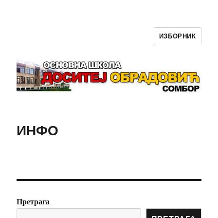
ИЗБОРНИК
ОШ ,,Доситеј Обрадовић'' Сомбор
ИНФО
Претрага