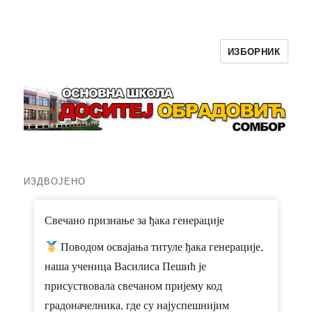
ИЗБОРНИК
ОШ ,,Доситеј Обрадовић'' Сомбор
ИЗДВОЈЕНО
Свечано признање за ђака генерације
Поводом освајања титуле ђака генерације,
наша ученица Василиса Пешић је
присуствовала свечаном пријему код
градоначелника, где су најуспешнијим