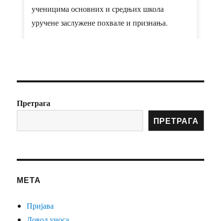
ученицима основних и средњих школа
уручене заслужене похвале и признања.
Од срца јој честитамо и желимо много среће и
нових успеха на путу који је пред њом!
Photo
Претрага
ПРЕТРАГА
МЕТА
Пријава
Довод уноса