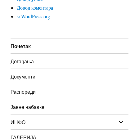
Довод коментара
sr.WordPress.org
Почетак
Догађања
Документи
Распореди
Јавне набавке
прошири
ИНФО
изборник
дете
ГАЛЕРИЈА